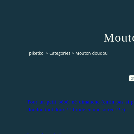
Mout
piketkol
>
Categories
>
Mouton doudou
2
Pour un petit bébé, né dimanche (enfin pas si pe
doudou tout doux !!! brodé en une soirée !! :)