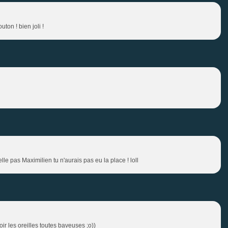
ton ! bien joli !
e pas Maximilien tu n'aurais pas eu la place ! loll
oir les oreilles toutes baveuses ;o))