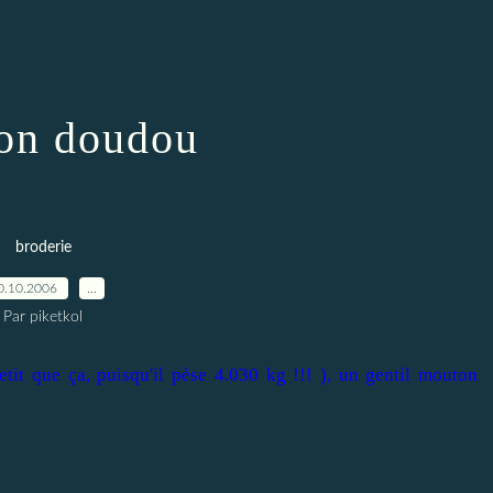
on doudou
broderie
0.10.2006
…
Par piketkol
tit que ça, puisqu'il pèse 4.030 kg !!! ), un gentil mouton