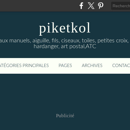
piketkol
x manuels, aiguille, fils, ciseaux, toiles, petites croix, 
hardanger, art postal,ATC
ATÉGORIES PRINCIPALES
PAGES
ARCHIVES
CONTAC
Publicité