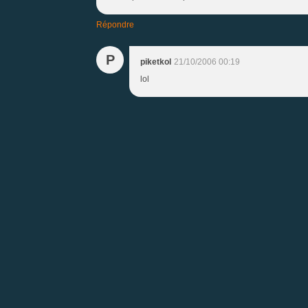
Répondre
P
piketkol
21/10/2006 00:19
lol