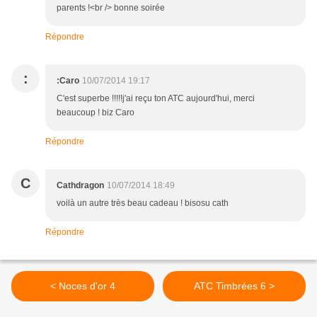
parents !<br /> bonne soirée
Répondre
:
:Caro
10/07/2014 19:17
C'est superbe !!!!!j'ai reçu ton ATC aujourd'hui, merci
beaucoup ! biz Caro
Répondre
C
Cathdragon
10/07/2014 18:49
voilà un autre très beau cadeau ! bisosu cath
Répondre
< Noces d'or 4
ATC Timbrées 6 >