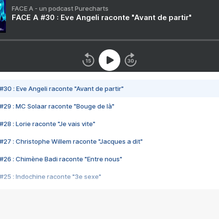
FACE A - un podcast Purecharts
FACE A #30 : Eve Angeli raconte "Avant de partir"
#30 : Eve Angeli raconte "Avant de partir"
#29 : MC Solaar raconte "Bouge de là"
28 : Lorie raconte "Je vais vite"
#27 : Christophe Willem raconte "Jacques a dit"
#26 : Chimène Badi raconte "Entre nous"
#25 : Indochine raconte "3e sexe"
#24 : Zaho raconte "C'est chelou"
#23 : Patrick Bruel raconte "Au café des délices"