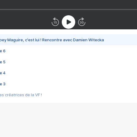
bey Maguire, c'est lui ! Rencontre avec Damien Witecka
e 6
e 5
e 4
e 3
s créatrices de la VF !
e 2
e 1
e Mektoub My Love arrive enfin ! Rencontre avec Shaïn Boumedine et Sal