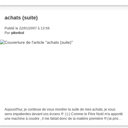
aux lettres hier. Depuis, je...
achats (suite)
Publié le 22/01/2007 à 13:56
Par
piketkol
Aujourd'hui, je continue de vous montrer la suite de mes achats, je vous
sens impatientes devant vos écrans !!! :):):) Comme le Père Noël m'a apporté
une machine à coudre , il me fallait donc de la matière première !!! j'ai pris
différents coupons, les...