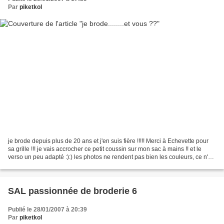
Par
piketkol
je brode depuis plus de 20 ans et j'en suis fière !!!!! Merci à Echevette pour
sa grille !!! je vais accrocher ce petit coussin sur mon sac à mains !! et le
verso un peu adapté :):) les photos ne rendent pas bien les couleurs, ce n'est
pas du vert mais...
SAL passionnée de broderie 6
Publié le 28/01/2007 à 20:39
Par
piketkol