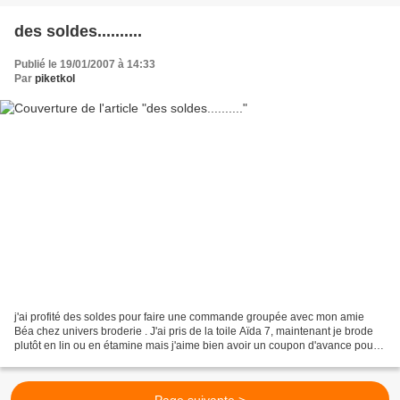
des soldes..........
Publié le 19/01/2007 à 14:33
Par
piketkol
j'ai profité des soldes pour faire une commande groupée avec mon amie
Béa chez univers broderie . J'ai pris de la toile Aïda 7, maintenant je brode
plutôt en lin ou en étamine mais j'aime bien avoir un coupon d'avance pour
certaines petites choses à faire,...