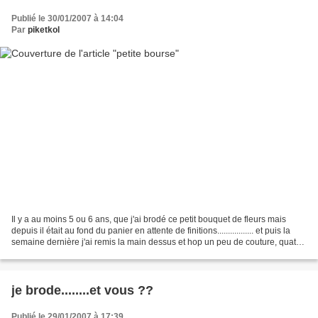
Publié le 30/01/2007 à 14:04
Par
piketkol
Il y a au moins 5 ou 6 ans, que j'ai brodé ce petit bouquet de fleurs mais
depuis il était au fond du panier en attente de finitions................. et puis la
semaine dernière j'ai remis la main dessus et hop un peu de couture, quatre
boutons et du...
je brode........et vous ??
Publié le 29/01/2007 à 17:39