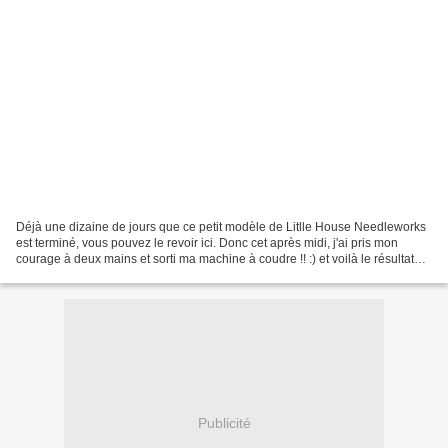
Déjà une dizaine de jours que ce petit modèle de Litlle House Needleworks
est terminé, vous pouvez le revoir ici. Donc cet après midi, j'ai pris mon
courage à deux mains et sorti ma machine à coudre !! :) et voilà le résultat
final et le verso je suis...
Publicité