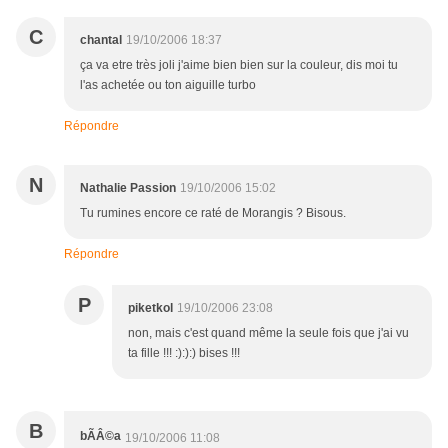
C
chantal
19/10/2006 18:37
ça va etre très joli j'aime bien bien sur la couleur, dis moi tu
l'as achetée ou ton aiguille turbo
Répondre
N
Nathalie Passion
19/10/2006 15:02
Tu rumines encore ce raté de Morangis ? Bisous.
Répondre
P
piketkol
19/10/2006 23:08
non, mais c'est quand même la seule fois que j'ai vu
ta fille !!! :):):) bises !!!
B
bÃÂ©a
19/10/2006 11:08