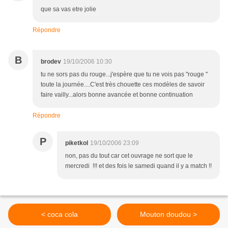
que sa vas etre jolie
Répondre
B
brodev
19/10/2006 10:30
tu ne sors pas du rouge...j'espère que tu ne vois pas "rouge "
toute la journée....C'est très chouette ces modèles de savoir
faire vailly...alors bonne avancée et bonne continuation
Répondre
P
piketkol
19/10/2006 23:09
non, pas du tout car cet ouvrage ne sort que le
mercredi !!! et des fois le samedi quand il y a match !!
< coca cola
Mouton doudou >