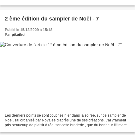
avec qui je fais des échanges...
2 ème édition du sampler de Noël - 7
Publié le 15/12/2009 à 15:18
Par
piketkol
Les derniers points se sont couchés hier dans la soirée, sur ce sampler de
Noël, sal organisé par Novalee d'après une de ses créations. J'ai vraiment
pris beaucoup de plaisir à réaliser cette broderie , que du bonheur !!!! merci
Novalee !!!! Il me faut...