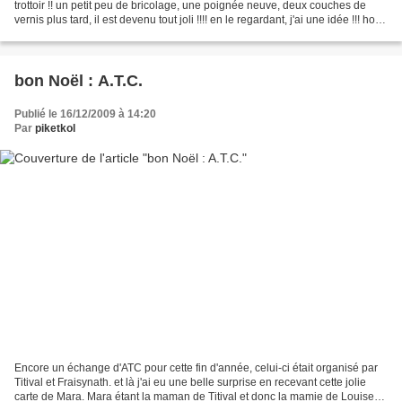
trottoir !! un petit peu de bricolage, une poignée neuve, deux couches de
vernis plus tard, il est devenu tout joli !!!! en le regardant, j'ai une idée !!! hop,
je repars chercher...
bon Noël : A.T.C.
Publié le 16/12/2009 à 14:20
Par
piketkol
Encore un échange d'ATC pour cette fin d'année, celui-ci était organisé par
Titival et Fraisynath. et là j'ai eu une belle surprise en recevant cette jolie
carte de Mara. Mara étant la maman de Titival et donc la mamie de Louise