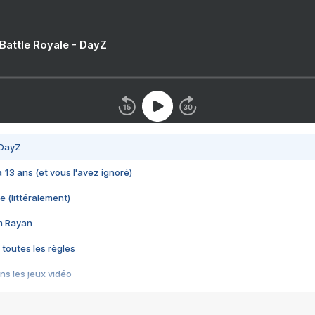
 Battle Royale - DayZ
 DayZ
 a 13 ans (et vous l'avez ignoré)
e (littéralement)
im Rayan
 toutes les règles
s les jeux vidéo
us choquant de Rockstar ? - Le scandale BULLY