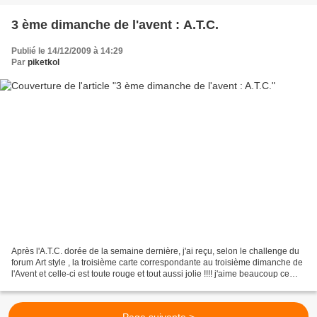
3 ème dimanche de l'avent : A.T.C.
Publié le 14/12/2009 à 14:29
Par
piketkol
Après l'A.T.C. dorée de la semaine dernière, j'ai reçu, selon le challenge du
forum Art style , la troisième carte correspondante au troisième dimanche de
l'Avent et celle-ci est toute rouge et tout aussi jolie !!!! j'aime beaucoup ce
vieux monsieur chaussant...