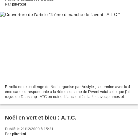
Par
piketkol
Et voilà notre challenge de Noël organisé par Artstyle , se termine avec la 4
ème carte correspondante à la 4ème semaine de l'Avent voici celle que j'ai
reçue de Tatascrap : ATC en noir et blanc, qui fait la fête avec plumes et
paillettes c'est tellement...
Noël en vert et bleu : A.T.C.
Publié le 21/12/2009 à 15:21
Par
piketkol