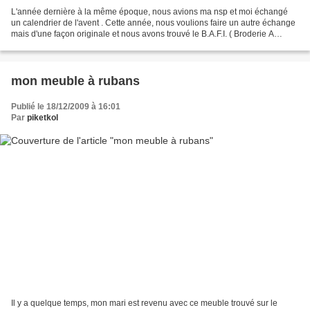
L'année dernière à la même époque, nous avions ma nsp et moi échangé
un calendrier de l'avent . Cette année, nous voulions faire un autre échange
mais d'une façon originale et nous avons trouvé le B.A.F.I. ( Broderie A
Finalisation Inconnue). Le principe...
mon meuble à rubans
Publié le 18/12/2009 à 16:01
Par
piketkol
Il y a quelque temps, mon mari est revenu avec ce meuble trouvé sur le