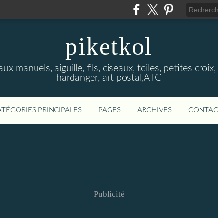
piketkol
x manuels, aiguille, fils, ciseaux, toiles, petites croix, 
hardanger, art postal,ATC
ATÉGORIES PRINCIPALES
PAGES
ARCHIVES
CONTAC
Publicité