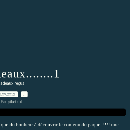
eaux........1
cadeaux reçus
3.09.2012
…
Par piketkol
 que du bonheur à découvrir le contenu du paquet !!!! une