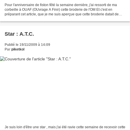
Pour l'anniversaire de fiston fêté la semaine dernière, j'ai ressorti de ma
corbeille à OUAF (OUvrage A Finir) cette broderie de l'OM Et c'est en
préparant cet article, que je me suis aperçue que cette broderie datait de
plus d'un an et demi pfffffffffffffffffffffffff...
Star : A.T.C.
Publié le 19/11/2009 à 14:09
Par
piketkol
Je suis loin d'être une star , mais j'ai été ravie cette semaine de recevoir cette