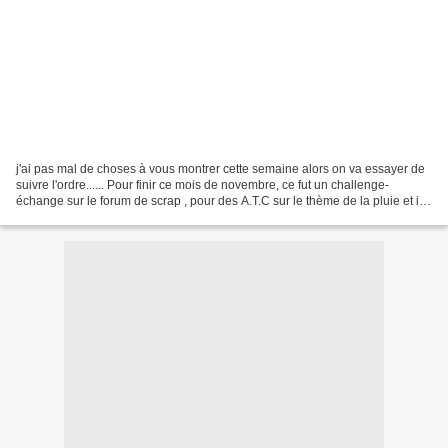
j'ai pas mal de choses à vous montrer cette semaine alors on va essayer de
suivre l'ordre...... Pour finir ce mois de novembre, ce fut un challenge-
échange sur le forum de scrap , pour des A.T.C sur le thème de la pluie et il
fallait utiliser du glossy...