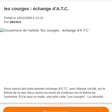
les courges : échange d'A.T.C.
Publié le 16/11/2009 à 14:15
Par
piketkol
Nous avions fait notre premier échange d'A.T.C. avec Maryse cet été, sur le
thème de la mer. Nous avons eu envie de continuer sur le thème de
l'automne. Et j'ai reçu ce matin, une jolie carte "Les courges" . La citrouille est
rebrodée au point de chainette,...