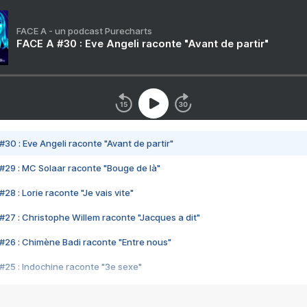
FACE A - un podcast Purecharts
FACE A #30 : Eve Angeli raconte "Avant de partir"
#30 : Eve Angeli raconte "Avant de partir"
#29 : MC Solaar raconte "Bouge de là"
28 : Lorie raconte "Je vais vite"
#27 : Christophe Willem raconte "Jacques a dit"
#26 : Chimène Badi raconte "Entre nous"
#25 : Indochine raconte "3e sexe"
#24 : Zaho raconte "C'est chelou"