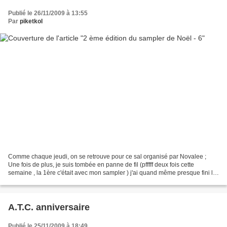
Publié le 26/11/2009 à 13:55
Par
piketkol
Comme chaque jeudi, on se retrouve pour ce sal organisé par Novalee ;
Une fois de plus, je suis tombée en panne de fil (pfffff deux fois cette
semaine , la 1ère c'était avec mon sampler ) j'ai quand même presque fini la
10ème partie avec la bougie et...
A.T.C. anniversaire
Publié le 25/11/2009 à 18:49