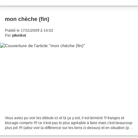
avancé un peu le coeur...
mon chèche (fin)
Publié le 17/11/2009 à 14:02
Par
piketkol
Vous aviez pu voir les débuts ici et là ça y est, il est terminé !!! franges et
blocage compris !!!! ce n'est pas le plus agréable à faire mais c'est beaucoup
plus joli !!!! (allez voir la différence sur les liens ci-dessus) et en situation (pas
facile...