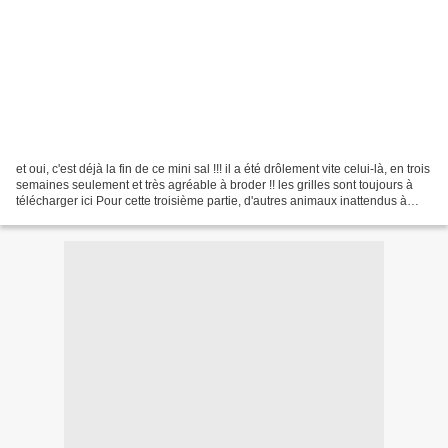
et oui, c'est déjà la fin de ce mini sal !!! il a été drôlement vite celui-là, en trois
semaines seulement et très agréable à broder !! les grilles sont toujours à
télécharger ici Pour cette troisième partie, d'autres animaux inattendus à
broder et qui...