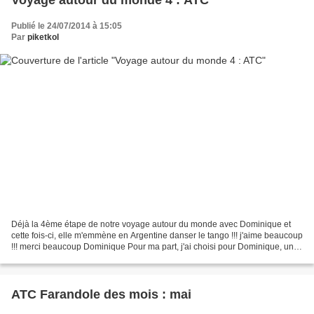
Publié le 24/07/2014 à 15:05
Par
piketkol
Déjà la 4ème étape de notre voyage autour du monde avec Dominique et
cette fois-ci, elle m'emmène en Argentine danser le tango !!! j'aime beaucoup
!!! merci beaucoup Dominique Pour ma part, j'ai choisi pour Dominique, une
destination beaucoup plus à l'est,...
ATC Farandole des mois : mai