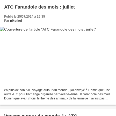
ATC Farandole des mois : juillet
Publié le 25/07/2014 à 15:35
Par
piketkol
en plus de son ATC voyage autour du monde , j'ai envoyé à Dominique une
autre ATC pour l'échange organisé par Valérie-Anne : la farandole des mois
Dominique avait choisi le thème des animaux de la ferme je n'avais pas
envie de broder "un animal réaliste"...
Voyage autour du monde 4 : ATC