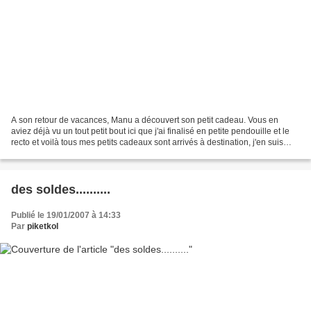
A son retour de vacances, Manu a découvert son petit cadeau. Vous en
aviez déjà vu un tout petit bout ici que j'ai finalisé en petite pendouille et le
recto et voilà tous mes petits cadeaux sont arrivés à destination, j'en suis
bien contente !! je vous...
des soldes..........
Publié le 19/01/2007 à 14:33
Par
piketkol