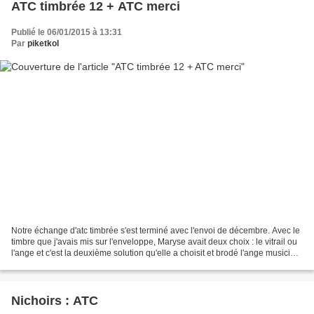
ATC timbrée 12 + ATC merci
Publié le 06/01/2015 à 13:31
Par
piketkol
Notre échange d'atc timbrée s'est terminé avec l'envoi de décembre. Avec le
timbre que j'avais mis sur l'enveloppe, Maryse avait deux choix : le vitrail ou
l'ange et c'est la deuxième solution qu'elle a choisit et brodé l'ange musicien
Maryse a eu la...
Nichoirs : ATC