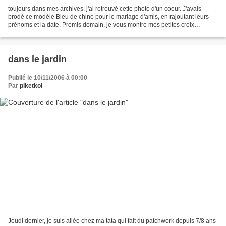
toujours dans mes archives, j'ai retrouvé cette photo d'un coeur. J'avais
brodé ce modèle Bleu de chine pour le mariage d'amis, en rajoutant leurs
prénoms et la date. Promis demain, je vous montre mes petites croix
actuelles !!!! N'oubliez pas d'aller...
dans le jardin
Publié le 10/11/2006 à 00:00
Par
piketkol
Jeudi dernier, je suis allée chez ma tata qui fait du patchwork depuis 7/8 ans