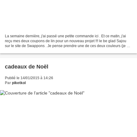
La semaine dernière, j'ai passé une petite commande ici . Et ce matin, j'ai
reçu mes deux coupons de lin pour un nouveau projet !!! le be glad Sajou
sur le site de Swappons . Je pense prendre une de ces deux couleurs (je ne
sais pas encore laquelle choisir.....)...
cadeaux de Noël
Publié le 14/01/2015 à 14:26
Par
piketkol