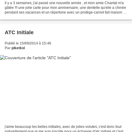
il y a 3 semaines, j'ai passé une nouvelle année , et mon amie Chantal m'a
gâtée !!! une jolie carte pour mon anniversaire, une dentelle qu'elle a chinée
pendant ses vacances et un répertoire avec un protège-carnet fait maison en
plus, suivant mon humeur,...
ATC Initiale
Publié le 15/09/2014 à 15:46
Par
piketkol
j'aime beaucoup les belles initiales, avec de jolies volutes, c'est donc tout
naturellement que je me suis inscrite pour un échange d'atc initiale et c'est