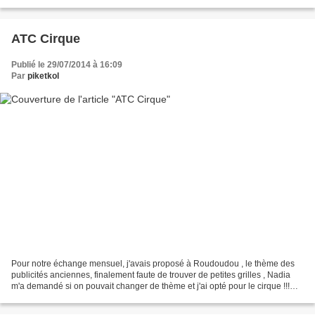
couleurs africaines, qui me donne...
ATC Cirque
Publié le 29/07/2014 à 16:09
Par
piketkol
Pour notre échange mensuel, j'avais proposé à Roudoudou , le thème des
publicités anciennes, finalement faute de trouver de petites grilles , Nadia
m'a demandé si on pouvait changer de thème et j'ai opté pour le cirque !!!
voici le joli jongleur reçu...