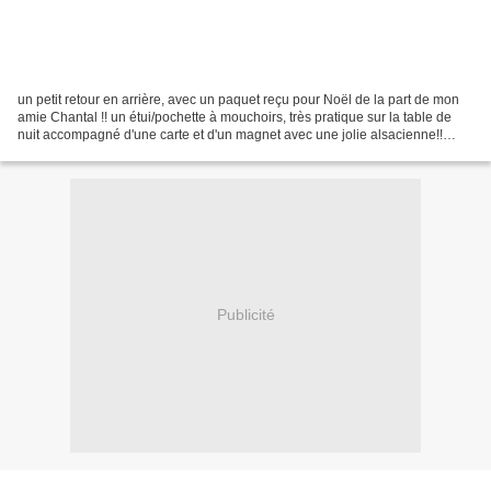
un petit retour en arrière, avec un paquet reçu pour Noël de la part de mon
amie Chantal !! un étui/pochette à mouchoirs, très pratique sur la table de
nuit accompagné d'une carte et d'un magnet avec une jolie alsacienne!!
Merci beaucoup Chantal !!! j'en...
Publicité