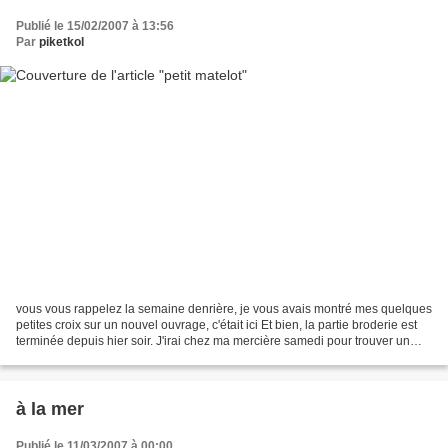
Publié le 15/02/2007 à 13:56
Par
piketkol
vous vous rappelez la semaine denrière, je vous avais montré mes quelques
petites croix sur un nouvel ouvrage, c'était ici Et bien, la partie broderie est
terminée depuis hier soir. J'irai chez ma mercière samedi pour trouver un
biais en harmonie avec...
à la mer
Publié le 11/03/2007 à 00:00