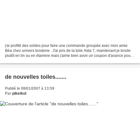
j'ai profité des soldes pour faire une commande groupée avec mon amie
Béa chez univers broderie . J'ai pris de la toile Aïda 7, maintenant je brode
plutôt en lin ou en étamine mais j'aime bien avoir un coupon d'avance pour
certaines petites choses à faire,...
de nouvelles toiles.......
Publié le 08/01/2007 à 13:59
Par
piketkol