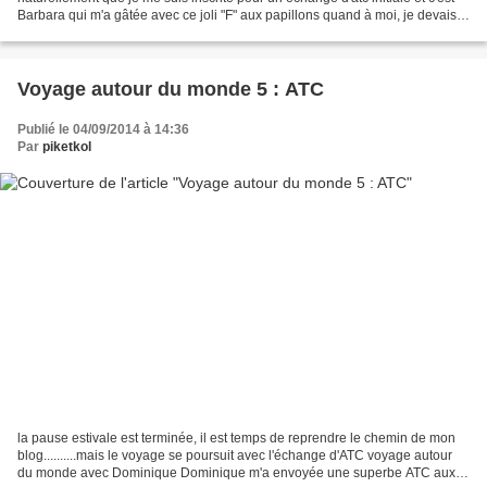
Barbara qui m'a gâtée avec ce joli "F" aux papillons quand à moi, je devais
broder pour Marie-France,...
Voyage autour du monde 5 : ATC
Publié le 04/09/2014 à 14:36
Par
piketkol
la pause estivale est terminée, il est temps de reprendre le chemin de mon
blog..........mais le voyage se poursuit avec l'échange d'ATC voyage autour
du monde avec Dominique Dominique m'a envoyée une superbe ATC aux