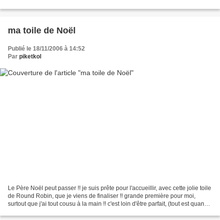
verni la planche avec du vernis...
ma toile de Noël
Publié le 18/11/2006 à 14:52
Par
piketkol
Le Père Noël peut passer !! je suis prête pour l'accueillir, avec cette jolie toile
de Round Robin, que je viens de finaliser !! grande première pour moi,
surtout que j'ai tout cousu à la main !! c'est loin d'être parfait, (tout est quand
même droit,...