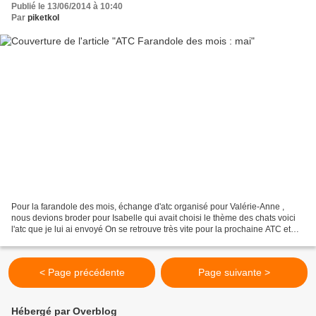
Publié le 13/06/2014 à 10:40
Par
piketkol
Pour la farandole des mois, échange d'atc organisé pour Valérie-Anne ,
nous devions broder pour Isabelle qui avait choisi le thème des chats voici
l'atc que je lui ai envoyé On se retrouve très vite pour la prochaine ATC et
cette fois ci ce sera pour...
< Page précédente
Page suivante >
Hébergé par Overblog