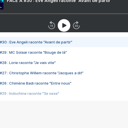
FACE A #30 : Eve Angeli raconte "Avant de partir"
#30 : Eve Angeli raconte "Avant de partir"
#29 : MC Solaar raconte "Bouge de là"
28 : Lorie raconte "Je vais vite"
#27 : Christophe Willem raconte "Jacques a dit"
#26 : Chimène Badi raconte "Entre nous"
#25 : Indochine raconte "3e sexe"
#24 : Zaho raconte "C'est chelou"
#23 : Patrick Bruel raconte "Au café des délices"
#22 : Kyo raconte "Le chemin"