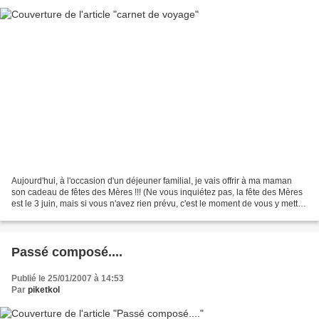
Aujourd'hui, à l'occasion d'un déjeuner familial, je vais offrir à ma maman
son cadeau de fêtes des Mères !!! (Ne vous inquiétez pas, la fête des Mères
est le 3 juin, mais si vous n'avez rien prévu, c'est le moment de vous y mettre
!!! :):) et moi, pour...
Passé composé....
Publié le 25/01/2007 à 14:53
Par
piketkol