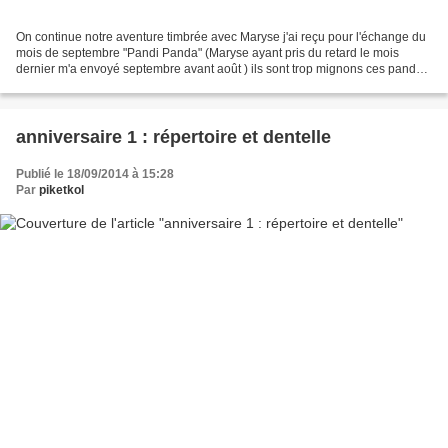
On continue notre aventure timbrée avec Maryse j'ai reçu pour l'échange du
mois de septembre "Pandi Panda" (Maryse ayant pris du retard le mois
dernier m'a envoyé septembre avant août ) ils sont trop mignons ces pandas
!!!! Merci Maryse !!!! Maryse m'avait...
anniversaire 1 : répertoire et dentelle
Publié le 18/09/2014 à 15:28
Par
piketkol