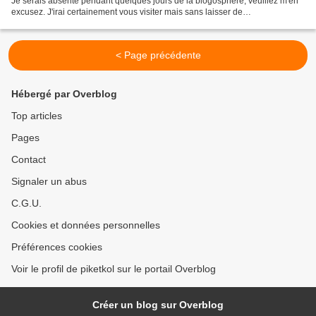
Je serais absente pendant quelques jours de la blogosphère, veuillez m'en
excusez. J'irai certainement vous visiter mais sans laisser de
commentaires......... merci de votre compréhension...
< Page précédente
Hébergé par Overblog
Top articles
Pages
Contact
Signaler un abus
C.G.U.
Cookies et données personnelles
Préférences cookies
Voir le profil de piketkol sur le portail Overblog
Créer un blog sur Overblog