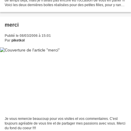
de temps déjà, mais je n'avais pas encore eu l'occasion de vous en parler !!!
Voici les deux dernières boites réalisées pour des petites filles, pour y ranger
barrettes,...
merci
Publié le 08/03/2006 à 15:01
Par
piketkol
Je vous remercie beaucoup pour vos visites et vos commentaires. C'est
toujours agréable de vous lire et de partager mes passions avec vous. Merci
du fond du coeur !!!!