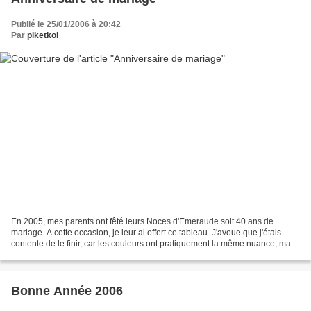
Publié le 25/01/2006 à 20:42
Par
piketkol
En 2005, mes parents ont fêté leurs Noces d'Emeraude soit 40 ans de
mariage. A cette occasion, je leur ai offert ce tableau. J'avoue que j'étais
contente de le finir, car les couleurs ont pratiquement la même nuance, mais
le résultat en valait la peine...
Bonne Année 2006