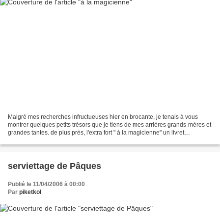
Malgré mes recherches infructueuses hier en brocante, je tenais à vous
montrer quelques petits trésors que je tiens de mes arrières grands-mères et
grandes tantes. de plus près, l'extra fort " à la magicienne" un livret
"Alexandre" du fil "thiriez" à...
serviettage de Pâques
Publié le 11/04/2006 à 00:00
Par
piketkol