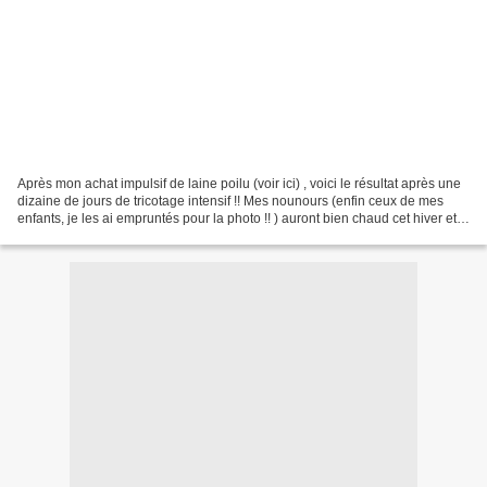
Après mon achat impulsif de laine poilu (voir ici) , voici le résultat après une
dizaine de jours de tricotage intensif !! Mes nounours (enfin ceux de mes
enfants, je les ai empruntés pour la photo !! ) auront bien chaud cet hiver et
moi aussi !!! :):)...