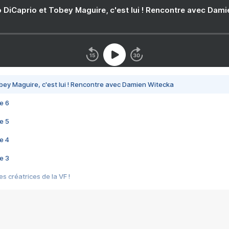
 DiCaprio et Tobey Maguire, c'est lui ! Rencontre avec Dam
bey Maguire, c'est lui ! Rencontre avec Damien Witecka
e 6
e 5
e 4
e 3
s créatrices de la VF !
e 2
e 1