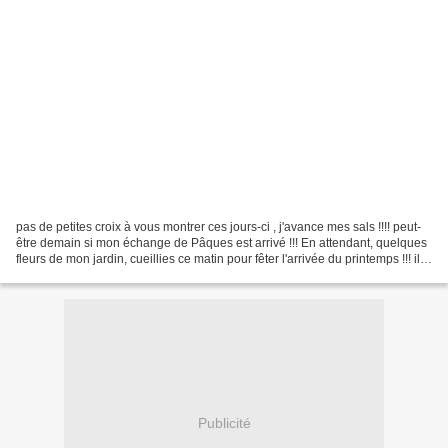
pas de petites croix à vous montrer ces jours-ci , j'avance mes sals !!!! peut-
être demain si mon échange de Pâques est arrivé !!! En attendant, quelques
fleurs de mon jardin, cueillies ce matin pour fêter l'arrivée du printemps !!! il
ne fait pas très...
Publicité