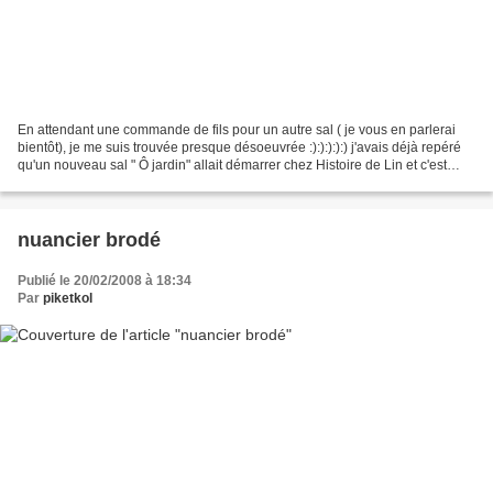
En attendant une commande de fils pour un autre sal ( je vous en parlerai
bientôt), je me suis trouvée presque désoeuvrée :):):):):) j'avais déjà repéré
qu'un nouveau sal " Ô jardin" allait démarrer chez Histoire de Lin et c'est
justement ce jour là,...
nuancier brodé
Publié le 20/02/2008 à 18:34
Par
piketkol