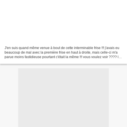
J'en suis quand même venue à bout de cette interminable frise !!! j'avais eu
beaucoup de mal avec la première frise en haut à droite, mais celle-ci m'a
parue moins fastidieuse pourtant c'était la même !!! vous voulez voir ???? les
finitions, ce n'est...