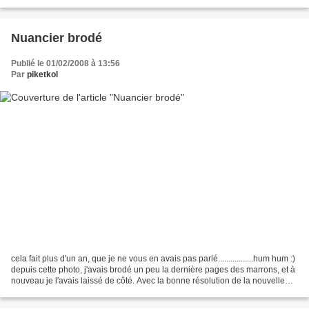
" de crescent colours, très...
Nuancier brodé
Publié le 01/02/2008 à 13:56
Par
piketkol
cela fait plus d'un an, que je ne vous en avais pas parlé.................hum hum :)
depuis cette photo, j'avais brodé un peu la dernière pages des marrons, et à
nouveau je l'avais laissé de côté. Avec la bonne résolution de la nouvelle
année (j'espère...