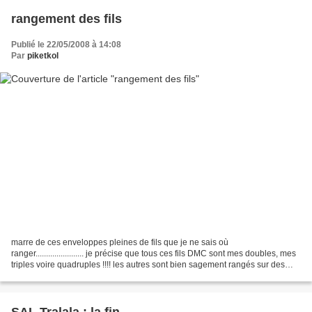
rangement des fils
Publié le 22/05/2008 à 14:08
Par
piketkol
marre de ces enveloppes pleines de fils que je ne sais où
ranger....................... je précise que tous ces fils DMC sont mes doubles, mes
triples voire quadruples !!!! les autres sont bien sagement rangés sur des
cartonnettes dans des boites DMC....
SAL Tralala : la fin