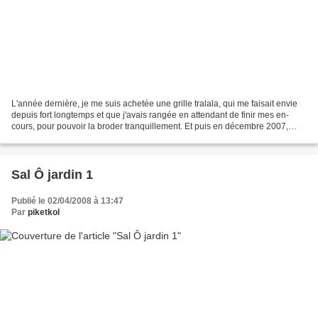
L'année dernière, je me suis achetée une grille tralala, qui me faisait envie
depuis fort longtemps et que j'avais rangée en attendant de finir mes en-
cours, pour pouvoir la broder tranquillement. Et puis en décembre 2007,
juste avant les bonnes résolutions...
Sal Ô jardin 1
Publié le 02/04/2008 à 13:47
Par
piketkol