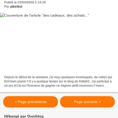
Publié le 03/04/2008 à 14:20
Par
piketkol
Depuis le début de la semaine, j'ai reçu quelques enveloppes, de celles qui
font bien plaisir !! Il y a quelque temps sur le blog de Kikki63 , j'ai participé à
un jeu et j'ai eu l'honneur de gagner ce mignon petit nounours !! merci
beaucoup Kikki !!!...
< Page précédente
Page suivante >
Hébergé par Overblog