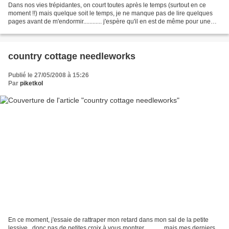
Dans nos vies trépidantes, on court toutes après le temps (surtout en ce
moment !!) mais quelque soit le temps, je ne manque pas de lire quelques
pages avant de m'endormir............ j'espère qu'il en est de même pour une
des maitresses de fils cadet,...
country cottage needleworks
Publié le 27/05/2008 à 15:26
Par
piketkol
En ce moment, j'essaie de rattraper mon retard dans mon sal de la petite
lessive , donc pas de petites croix à vous montrer ........... mais mes derniers