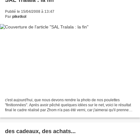
Publié le 15/04/2008 à 13:47
Par
piketkol
c'est aujourd'hui, que nous devons rendre la photo de nos poulettes
"finitionnées". Après avoir pêché quelques idées sur le net, voici le résultat
final le cadre réalisé par Zhom n'a pas été verni, car j'aimerai qu'il prenne
une couleur dorée au fil du...
des cadeaux, des achats...