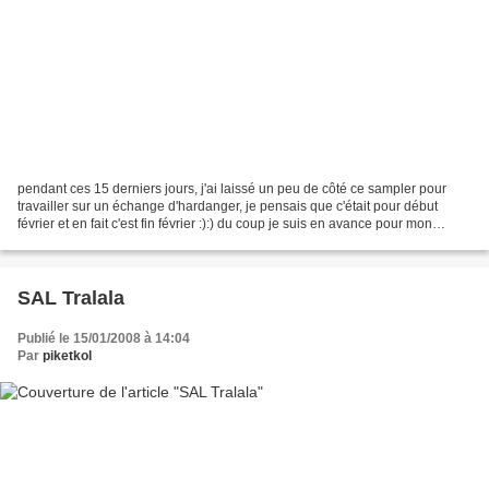
pendant ces 15 derniers jours, j'ai laissé un peu de côté ce sampler pour
travailler sur un échange d'hardanger, je pensais que c'était pour début
février et en fait c'est fin février :):) du coup je suis en avance pour mon
échange et j'ai pris un peu...
SAL Tralala
Publié le 15/01/2008 à 14:04
Par
piketkol