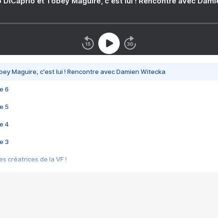
 DiCaprio et Tobey Maguire, c'est lui ! Rencontre avec Dam
bey Maguire, c'est lui ! Rencontre avec Damien Witecka
e 6
e 5
e 4
e 3
s créatrices de la VF !
e 2
e 1
e Mektoub My Love arrive enfin ! Rencontre avec Shaïn Boumedine et Sal