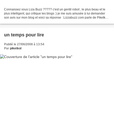
Connaissez vous Liza Buzz ????? c'est un gentil robot , le plus beau et le
plus intelligent, qui critique les blogs :) je me suis amusée à lui demander
son avis sur mon blog et voici sa réponse : Lizzabuzz.com parle de Piketkol :
bien que http://piketkol.over-blog.com...
un temps pour lire
Publié le 27/06/2008 à 13:54
Par
piketkol