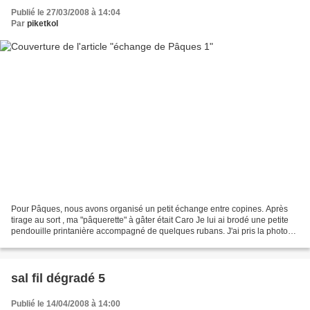
Publié le 27/03/2008 à 14:04
Par
piketkol
Pour Pâques, nous avons organisé un petit échange entre copines. Après
tirage au sort , ma "pâquerette" à gâter était Caro Je lui ai brodé une petite
pendouille printanière accompagné de quelques rubans. J'ai pris la photo
entre deux averses, il y a même...
sal fil dégradé 5
Publié le 14/04/2008 à 14:00