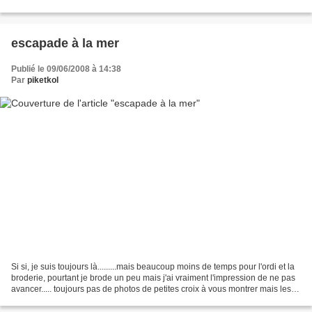
mise en ligne ce week-end,...
escapade à la mer
Publié le 09/06/2008 à 14:38
Par
piketkol
Si si, je suis toujours là.........mais beaucoup moins de temps pour l'ordi et la
broderie, pourtant je brode un peu mais j'ai vraiment l'impression de ne pas
avancer..... toujours pas de photos de petites croix à vous montrer mais les
photos de notre...