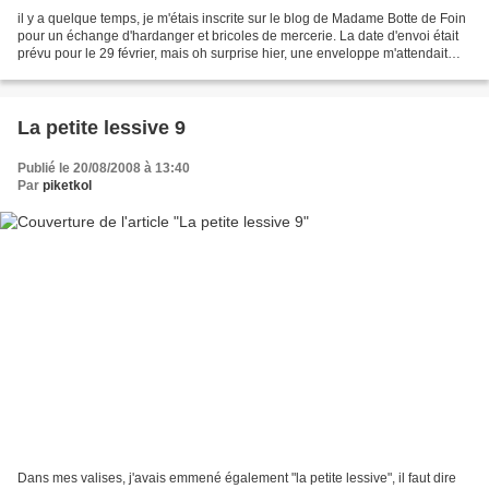
il y a quelque temps, je m'étais inscrite sur le blog de Madame Botte de Foin
pour un échange d'hardanger et bricoles de mercerie. La date d'envoi était
prévu pour le 29 février, mais oh surprise hier, une enveloppe m'attendait
dans ma boite aux lettres...
La petite lessive 9
Publié le 20/08/2008 à 13:40
Par
piketkol
Dans mes valises, j'avais emmené également "la petite lessive", il faut dire