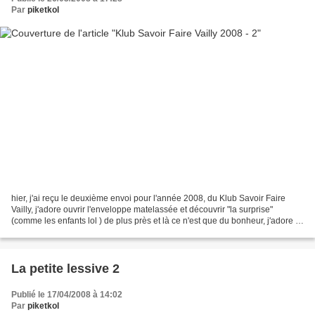
Par
piketkol
hier, j'ai reçu le deuxième envoi pour l'année 2008, du Klub Savoir Faire
Vailly, j'adore ouvrir l'enveloppe matelassée et découvrir "la surprise"
(comme les enfants lol ) de plus près et là ce n'est que du bonheur, j'adore le
petit coeur fleuri, modèle...
La petite lessive 2
Publié le 17/04/2008 à 14:02
Par
piketkol