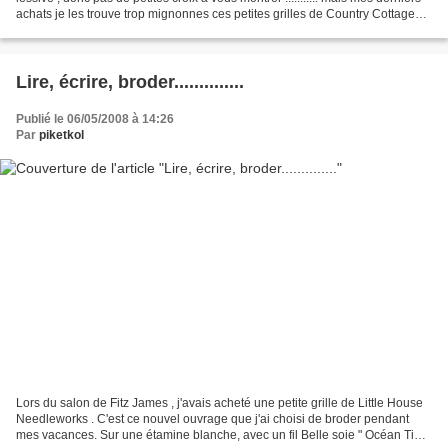
achats je les trouve trop mignonnes ces petites grilles de Country Cottage
Needleworks , alors lorsque...
Lire, écrire, broder..............
Publié le 06/05/2008 à 14:26
Par
piketkol
Lors du salon de Fitz James , j'avais acheté une petite grille de Little House
Needleworks . C'est ce nouvel ouvrage que j'ai choisi de broder pendant
mes vacances. Sur une étamine blanche, avec un fil Belle soie " Océan Tide