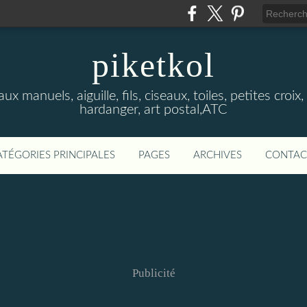
piketkol
x manuels, aiguille, fils, ciseaux, toiles, petites croix, 
hardanger, art postal,ATC
ATÉGORIES PRINCIPALES
PAGES
ARCHIVES
CONTAC
Publicité