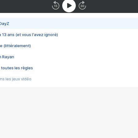
 DayZ
 a 13 ans (et vous l'avez ignoré)
e (littéralement)
im Rayan
 toutes les règles
s les jeux vidéo
us choquant de Rockstar ? - Le scandale BULLY
e plus moche de Steam
du RÊVE tourne au CAUCHEMAR
pendant 8 heures
it… à tort