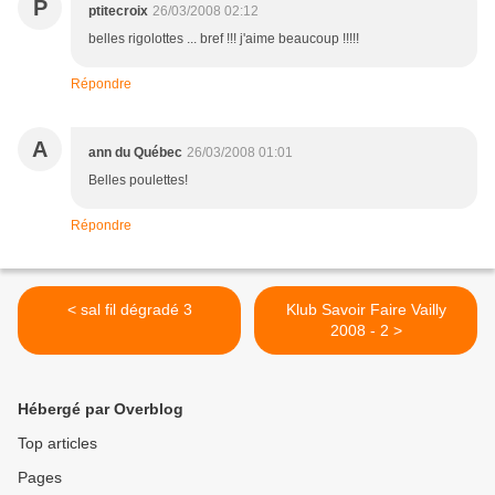
P
ptitecroix
26/03/2008 02:12
belles rigolottes ... bref !!! j'aime beaucoup !!!!!
Répondre
A
ann du Québec
26/03/2008 01:01
Belles poulettes!
Répondre
< sal fil dégradé 3
Klub Savoir Faire Vailly
2008 - 2 >
Hébergé par Overblog
Top articles
Pages