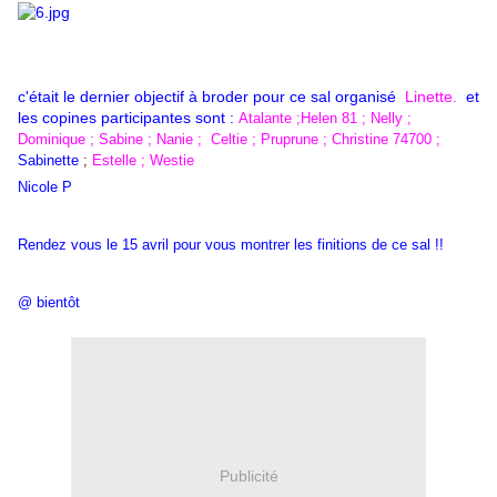
c'était le dernier objectif à broder pour ce sal organisé
Linette.
et
les copines participantes sont :
Atalante
;
Helen 81
;
Nelly
;
Dominique
;
Sabine
;
Nanie
;
Celtie
;
Pruprune
;
Christine 74700
;
Sabinette
;
Estelle
;
Westie
Nicole P
Rendez vous le 15 avril pour vous montrer les finitions de ce sal !!
@ bientôt
Publicité