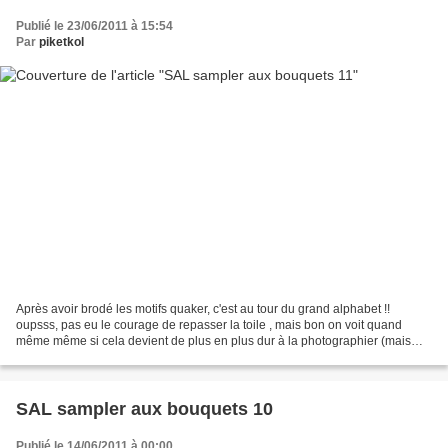
Publié le 23/06/2011 à 15:54
Par
piketkol
Après avoir brodé les motifs quaker, c'est au tour du grand alphabet !!
oupsss, pas eu le courage de repasser la toile , mais bon on voit quand
même même si cela devient de plus en plus dur à la photographier (mais
vous pouvez cliquer sur la photo, pour...
SAL sampler aux bouquets 10
Publié le 14/06/2011 à 00:00