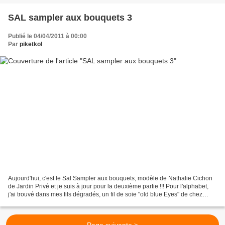
SAL sampler aux bouquets 3
Publié le 04/04/2011 à 00:00
Par
piketkol
Aujourd'hui, c'est le Sal Sampler aux bouquets, modèle de Nathalie Cichon
de Jardin Privé et je suis à jour pour la deuxième partie !!! Pour l'alphabet,
j'ai trouvé dans mes fils dégradés, un fil de soie "old blue Eyes" de chez
Hand Dyedfibers qui va...