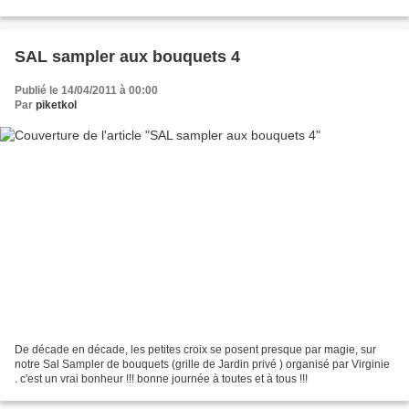
vacances à effectuer...
SAL sampler aux bouquets 4
Publié le 14/04/2011 à 00:00
Par
piketkol
De décade en décade, les petites croix se posent presque par magie, sur
notre Sal Sampler de bouquets (grille de Jardin privé ) organisé par Virginie
. c'est un vrai bonheur !!! bonne journée à toutes et à tous !!!