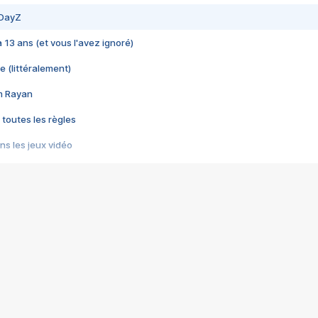
 DayZ
 a 13 ans (et vous l'avez ignoré)
e (littéralement)
im Rayan
 toutes les règles
s les jeux vidéo
us choquant de Rockstar ? - Le scandale BULLY
e plus moche de Steam
du RÊVE tourne au CAUCHEMAR
pendant 8 heures
it… à tort
umiliés par un jeu vidéo