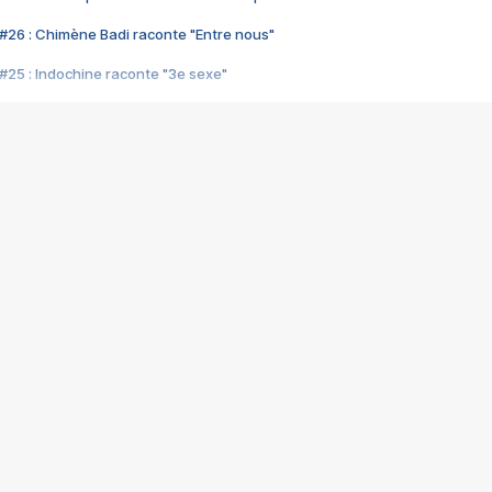
#26 : Chimène Badi raconte "Entre nous"
#25 : Indochine raconte "3e sexe"
#24 : Zaho raconte "C'est chelou"
#23 : Patrick Bruel raconte "Au café des délices"
#22 : Kyo raconte "Le chemin"
#21 : Nolwenn Leroy raconte "Cassé"
#20 : Patrick Hernandez raconte "Born to be alive"
#19 : Lorie raconte "Près de moi"
#18 : Michael Jones raconte "A nos actes manqués" (avec Jean-Jacque
#17 : Khaled raconte "Aïcha"
#16 : Corneille raconte "Parce qu'on vient de loin"
#15 : Indochine raconte "L'aventurier"