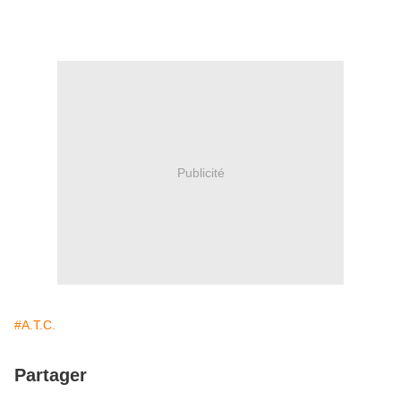
Publicité
#A.T.C.
Partager