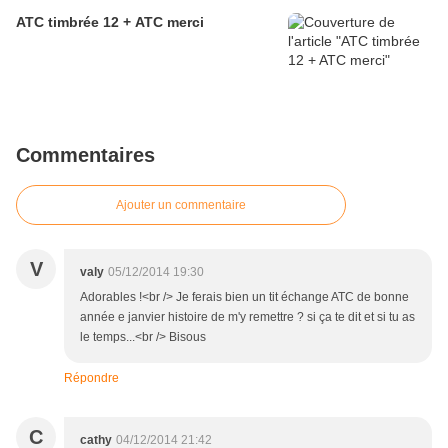
ATC timbrée 12 + ATC merci
Commentaires
Ajouter un commentaire
V
valy
05/12/2014 19:30
Adorables !<br /> Je ferais bien un tit échange ATC de bonne
année e janvier histoire de m'y remettre ? si ça te dit et si tu as
le temps...<br /> Bisous
Répondre
C
cathy
04/12/2014 21:42