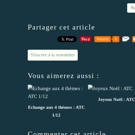
Re
Partager cet article
Repost
0
S'inscrire à la newsletter
Vous aimerez aussi :
Joyeux Noël : AT
Echange aux 4 thèmes : ATC
1/12
Commenter cet article