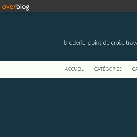
broderie, point de croix, travau
ACCUEIL
CATÉGORIES
C