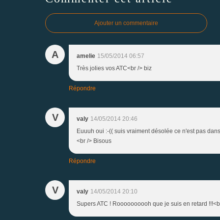
Ajouter un commentaire
A
amelie
15/05/2014 06:57
Très jolies vos ATC<br /> biz
Répondre
V
valy
14/05/2014 20:46
Euuuh oui :-(( suis vraiment désolée ce n'est pas dans 
<br /> Bisous
Répondre
V
valy
14/05/2014 20:10
Supers ATC ! Roooooooooh que je suis en retard !!!<b