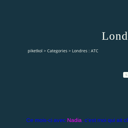
Lond
piketkol
>
Categories
>
Londres : ATC
1
Ce mois-ci avec
Nadia
, c'est moi qui ait