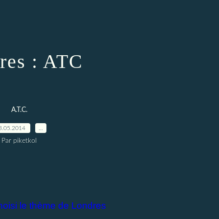
res : ATC
A.T.C.
3.05.2014
…
Par piketkol
 choisi le thème de Londres