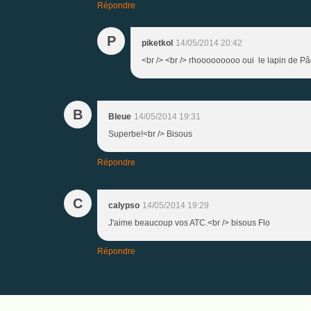
Répondre
P
piketkol
14/05/2014 20:42
<br /> <br /> rhooooooooo oui le lapin de Pâq
B
Bleue
14/05/2014 19:31
Superbe!<br /> Bisous
Répondre
C
calypso
14/05/2014 19:29
J'aime beaucoup vos ATC.<br /> bisous Flo
Répondre