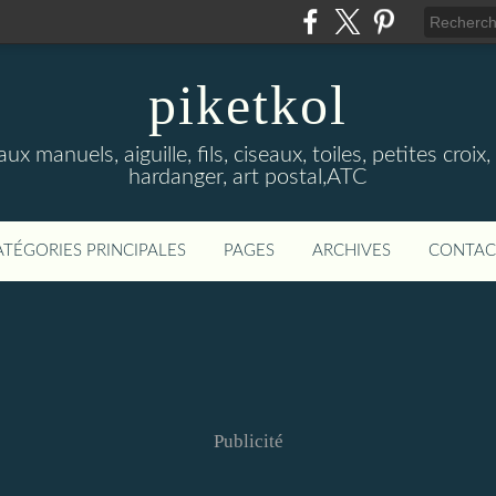
piketkol
x manuels, aiguille, fils, ciseaux, toiles, petites croix, 
hardanger, art postal,ATC
ATÉGORIES PRINCIPALES
PAGES
ARCHIVES
CONTAC
Publicité