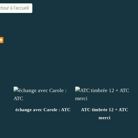
tour à l'accueil
C
échange avec Carole : ATC
ATC timbrée 12 + ATC
merci