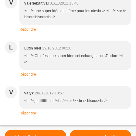
V
valerieb/titival
01/11/2012 15:40
<br /> une super idée de thème pour les atc<br /> <br /> <br />
bisousbisous<br />
Répondre
L
Lutin bleu
29/10/2012 00:20
<br /> Oh c 'est une super idée cet échange abc ! J' adore !<br
/>
Répondre
V
valy♥
28/10/2012 18:57
<br /> joliiiiiiiiiiiiies !<br /> <br /> <br /> bisous<br />
Répondre