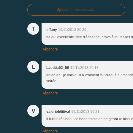
Ajouter un commentaire
T
tiffany
19/11/2013 20:29
ha oui excellente idée d'échange, bravo à toutes les d
Répondre
L
Laetitia62_59
19/11/2013 20:13
eh eh eh , je vois qu'il a vraiment fait craqué du m
soirée
Répondre
V
valerieb/titival
19/11/2013 19:21
il à l'air très beau ce bonhomme de neige<br /> bisou
Répondre