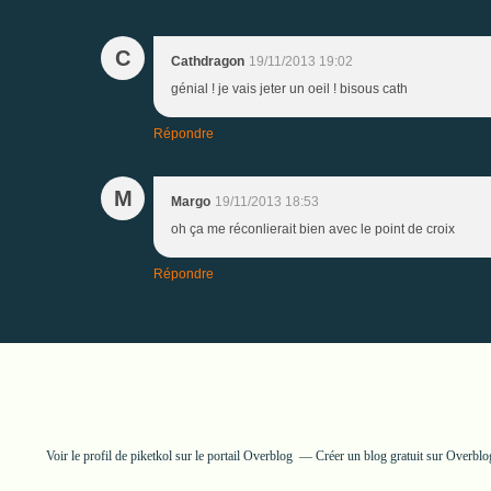
C
Cathdragon
19/11/2013 19:02
génial ! je vais jeter un oeil ! bisous cath
Répondre
M
Margo
19/11/2013 18:53
oh ça me réconlierait bien avec le point de croix
Répondre
Voir le profil de
piketkol
sur le portail Overblog
Créer un blog gratuit sur Overblo