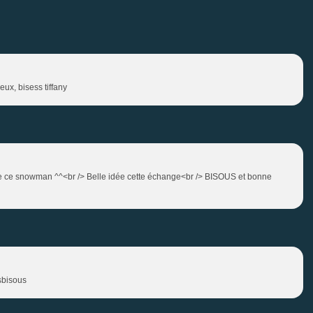
eux, bisess tiffany
onde ce snowman ^^<br /> Belle idée cette échange<br /> BISOUS et bonne
sbisous