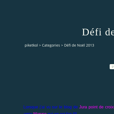
Défi d
piketkol
>
Categories
>
Défi de Noël 2013
1
Lorsque j'ai vu sur le blog de
Jura point de croix
amie
Maryse
qui en est fan !!!!