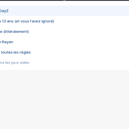
 DayZ
 a 13 ans (et vous l'avez ignoré)
e (littéralement)
im Rayan
 toutes les règles
s les jeux vidéo
us choquant de Rockstar ? - Le scandale BULLY
e plus moche de Steam
du RÊVE tourne au CAUCHEMAR
pendant 8 heures
it… à tort
umiliés par un jeu vidéo