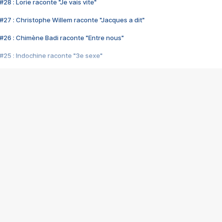
28 : Lorie raconte "Je vais vite"
#27 : Christophe Willem raconte "Jacques a dit"
#26 : Chimène Badi raconte "Entre nous"
#25 : Indochine raconte "3e sexe"
#24 : Zaho raconte "C'est chelou"
#23 : Patrick Bruel raconte "Au café des délices"
#22 : Kyo raconte "Le chemin"
#21 : Nolwenn Leroy raconte "Cassé"
#20 : Patrick Hernandez raconte "Born to be alive"
#19 : Lorie raconte "Près de moi"
#18 : Michael Jones raconte "A nos actes manqués" (avec Jean-Jacque
#17 : Khaled raconte "Aïcha"
#16 : Corneille raconte "Parce qu'on vient de loin"