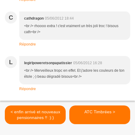
C
cathdragon
05/06/2012 18:44
<br /> rhoooo extra ! c'est vraiment un très joli troc ! bisous
cath<br />
Répondre
L
legirlpoweretsonpapatissier
05/06/2012 16:28
<br /> Merveilleux tropc en effet. Et j'adore les couleurs de ton
étole ;-) beau dégradé bisous<br />
Répondre
< enfin arrivé et nouveaux
ATC Timbrées >
pensionnaires !! :):)