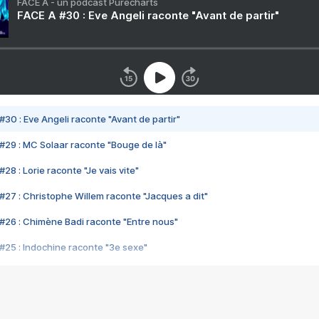
FACE A - un podcast Purecharts
FACE A #30 : Eve Angeli raconte "Avant de partir"
#30 : Eve Angeli raconte "Avant de partir"
#29 : MC Solaar raconte "Bouge de là"
28 : Lorie raconte "Je vais vite"
#27 : Christophe Willem raconte "Jacques a dit"
#26 : Chimène Badi raconte "Entre nous"
#25 : Indochine raconte "3e sexe"
#24 : Zaho raconte "C'est chelou"
#23 : Patrick Bruel raconte "Au café des délices"